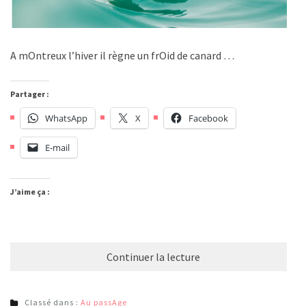
A mOntreux l’hiver il règne un frOid de canard …
Partager :
WhatsApp
X
Facebook
E-mail
J’aime ça :
Continuer la lecture
Classé dans :
Au passAge