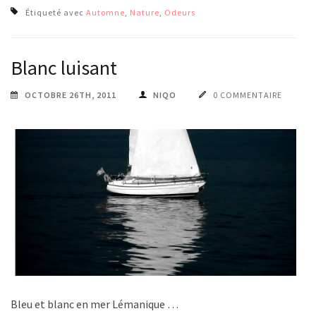
Étiqueté avec
Automne
,
Nature
,
Odeurs
Blanc luisant
OCTOBRE 26TH, 2011
NIQO
0 COMMENTAIRE
Bleu et blanc en mer Lémanique …