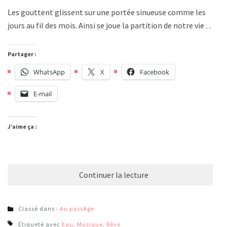
Les gouttent glissent sur une portée sinueuse comme les
jours au fil des mois. Ainsi se joue la partition de notre vie …
Partager :
WhatsApp
X
Facebook
E-mail
J’aime ça :
Continuer la lecture
Classé dans :
Au passAge
Étiqueté avec
Eau
,
Musique
,
Rêve