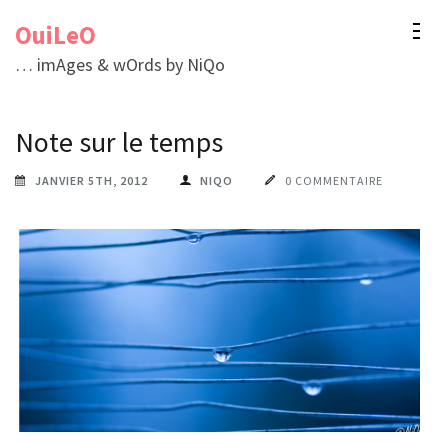
Aller
OuiLeO
au
… imAges & wOrds by NiQo
contenu
(Pressez
Note sur le temps
Entrée)
JANVIER 5TH, 2012
NIQO
0 COMMENTAIRE