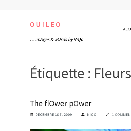
Aller
au
contenu
OUILEO
ACC
(Pressez
… imAges & wOrds by NiQo
Entrée)
Étiquette :
Fleur
The flOwer pOwer
DÉCEMBRE 1ST, 2009
NIQO
1 COMMEN