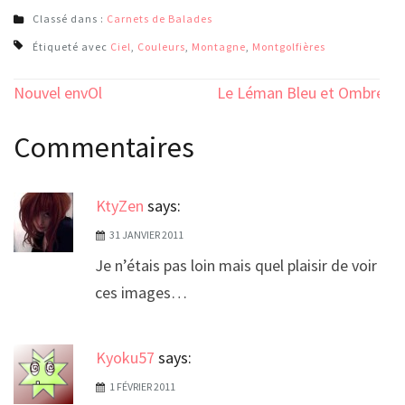
Classé dans :
Carnets de Balades
Étiqueté avec
Ciel
,
Couleurs
,
Montagne
,
Montgolfières
Navigation
Nouvel envOl
Le Léman Bleu et Ombres
de
Commentaires
l’article
KtyZen
says:
31 JANVIER 2011
Je n’étais pas loin mais quel plaisir de voir
ces images…
Kyoku57
says:
1 FÉVRIER 2011