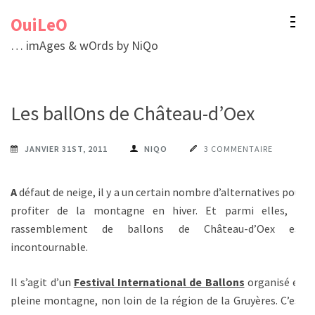
Aller
OuiLeO
au
… imAges & wOrds by NiQo
contenu
(Pressez
Entrée)
Les ballOns de Château-d’Oex
JANVIER 31ST, 2011
NIQO
3 COMMENTAIRE
A
défaut de neige, il y a un certain nombre d’alternatives pour
profiter de la montagne en hiver. Et parmi elles, le
rassemblement de ballons de Château-d’Oex est
incontournable.
Il s’agit d’un
Festival International de Ballons
organisé en
pleine montagne, non loin de la région de la Gruyères. C’est