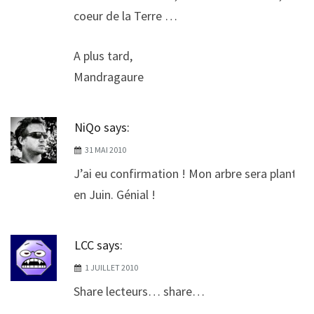
coeur de la Terre …
A plus tard,
Mandragaure
NiQo
says:
31 MAI 2010
J’ai eu confirmation ! Mon arbre sera planté
en Juin. Génial !
LCC
says:
1 JUILLET 2010
Share lecteurs… share…