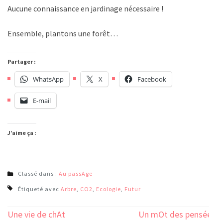
Aucune connaissance en jardinage nécessaire !
Ensemble, plantons une forêt…
Partager :
WhatsApp
X
Facebook
E-mail
J’aime ça :
Classé dans :
Au passAge
Étiqueté avec
Arbre
,
CO2
,
Ecologie
,
Futur
Navigation
Une vie de chAt
Un mOt des pensées