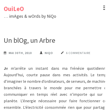
Aller
OuiLeO
au
… imAges & wOrds by NiQo
contenu
(Pressez
Entrée)
Un blOg, un Arbre
MAI 30TH, 2010
NIQO
6 COMMENTAIRE
J
e m’arrête un instant dans ma frénésie quotidienne.
Aujourd’hui, courte pause dans mes activités. Le temps
d’imaginer le nombre d’ordinateurs, de serveurs, de machines
branchées à travers le monde pour me permettre de
communiquer en temps réel avec n’importe qui sur la
planète. L’énergie nécessaire pour faire fonctionner cet
ensemble. L’électricité consommée rien que pour partager