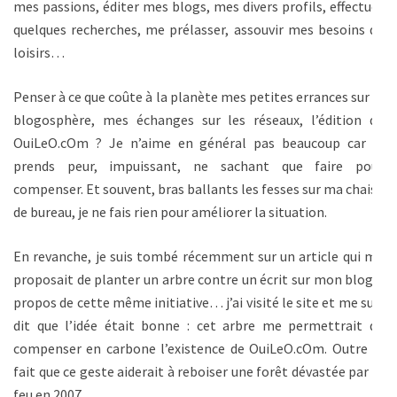
mes passions, éditer mes blogs, mes divers profils, effectuer
quelques recherches, me prélasser, assouvir mes besoins de
loisirs…
Penser à ce que coûte à la planète mes petites errances sur la
blogosphère, mes échanges sur les réseaux, l’édition de
OuiLeO.cOm ? Je n’aime en général pas beaucoup car je
prends peur, impuissant, ne sachant que faire pour
compenser. Et souvent, bras ballants les fesses sur ma chaise
de bureau, je ne fais rien pour améliorer la situation.
En revanche, je suis tombé récemment sur un article qui me
proposait de planter un arbre contre un écrit sur mon blog à
propos de cette même initiative… j’ai visité le site et me suis
dit que l’idée était bonne : cet arbre me permettrait de
compenser en carbone l’existence de OuiLeO.cOm. Outre le
fait que ce geste aiderait à reboiser une forêt dévastée par le
feu en 2007.