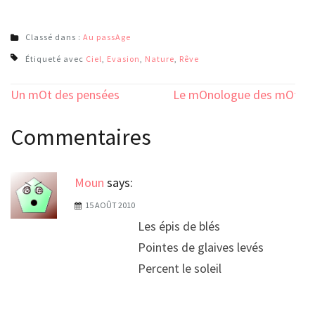
Classé dans :
Au passAge
Étiqueté avec
Ciel
,
Evasion
,
Nature
,
Rêve
Navigation
Un mOt des pensées
Le mOnologue des mOts
de
Commentaires
l’article
Moun
says:
15 AOÛT 2010
Les épis de blés
Pointes de glaives levés
Percent le soleil