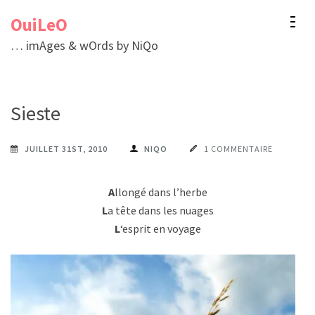
Aller
OuiLeO
au
… imAges & wOrds by NiQo
contenu
(Pressez
Entrée)
Sieste
JUILLET 31ST, 2010
NIQO
1 COMMENTAIRE
A
llongé dans l’herbe
L
a tête dans les nuages
L
‘esprit en voyage